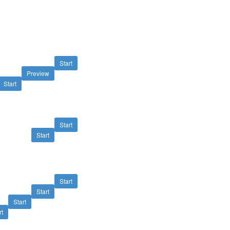
Start
Preview
Start
Start
Start
Start
Start
Start
rt