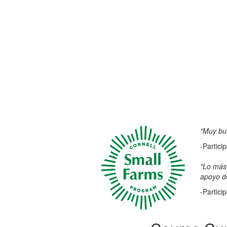
"Muy bue
-Partici
"Lo más 
apoyo de
-Partici