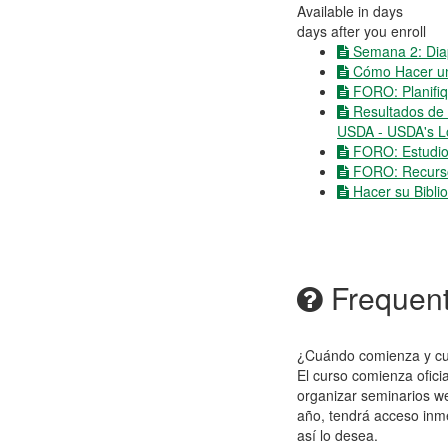
Available in
days
days after you enroll
Semana 2: Diap
Cómo Hacer un
FORO: Planifiq
Resultados de 
USDA - USDA's Lo
FORO: Estudio
FORO: Recurso
Hacer su Bibl
Frequent
¿Cuándo comienza y cu
El curso comienza oficia
organizar seminarios w
año, tendrá acceso inme
así lo desea.