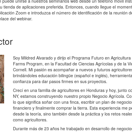
puede unirse a nuestros seminarios web desde un teléfono móvil insta
u tienda de aplicaciones preferida. Entonces, cuando llegue el momen
icación Zoom e introduzca el número de identificación de la reunión d
nlace del webinar.
ctor
Soy Mildred Alvarado y dirijo el Programa Futuro en Agricultura 
Farms Program, en la Facultad de Ciencias Agrícolas y de la Vi
Cornell. Mi pasión es acompañar a nuevos y futuros agricultore
brindándoles educación bilingüe (español e inglés), herramienta
confianza para dar pasos firmes en sus proyectos.
Crecí en una familia de agricultores en Honduras y hoy, junto co
NY, estamos construyendo nuestro propio Negocio Agrícola. C
lo que significa soñar con una finca, escribir un plan de negoci
financiero y finalmente comprar la tierra. Esta experiencia me 
desde la teoría, sino también desde la práctica y los retos rea
como agricultores.
Durante más de 23 años he trabajado en desarrollo de negocios