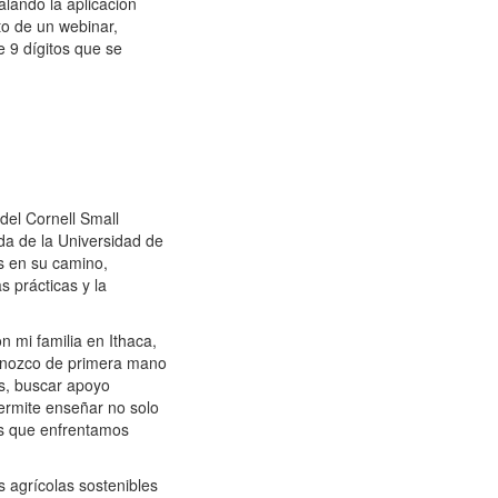
lando la aplicación
to de un webinar,
e 9 dígitos que se
del Cornell Small
da de la Universidad de
s en su camino,
s prácticas y la
n mi familia en Ithaca,
onozco de primera mano
os, buscar apoyo
permite enseñar no solo
les que enfrentamos
 agrícolas sostenibles