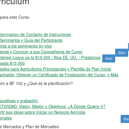
riculum
para este Curso
nformacion de Contacto de Instructores
Seminarios y Guía del Participante
irse a los seminarios en vivo
arse y Conocer a sus Compañeros de Curso
Start
nterest Loans up to $15,000 / Kiva EE. UU. - Préstamos
Start
 hasta $15,000
dades para Agricultores Principiantes y Plantilla de Plan Inicial
chable; Obtener un Certificado de Finalización del Curso; y Más
ón a BF 102 y ¿Qué es la planificación?
ositivas y grabación
VIDAD: Visión, Misión y Objetivos: ¿A Dónde Quiere Ir?
r sus Ideas sobre Iniciar un Negocio Agrícola
ionales
Sta
de Mercados y Plan de Mercadeo