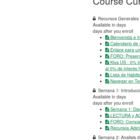
Course Cur
Recursos Generales 
Available in
days
days after you enroll
Bienvenida e I
Calendario de 
Enlace para un
FORO: Present
Kiva US - 0% I
al 0% de interés
Lista de Habili
Navegar en Tea
Semana 1: Introducci
Available in
days
days after you enroll
Semana 1: Diap
LECTURA y ACTI
FORO: Comparti
Recursos Adic
Semana 2: Analisis 