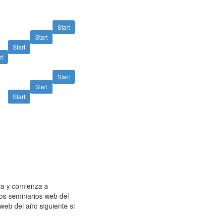
Start
Start
Start
rt
Start
Start
Start
cra y comienza a
los seminarios web del
web del año siguiente si