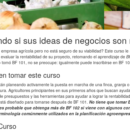
o si sus ideas de negocios son 
empresa agrícola pero no está seguro de su viabilidad? Este curso le 
evaluar la rentabilidad de su proyecto, retomando el aprendizaje de
B
no tomó BF 101, no se preocupe: igualmente puede inscribirse en BF 10
n tomar este curso
n planeando activamente la puesta en marcha de una finca, granja o 
ltura. Agricultores principiantes en sus primeros años que buscan ayuda
de presupuestos y las herramientas para ayudar a lograr la rentabilida
e está diseñado para tomarse después de BF 101.
No tiene que tomar 
 es probable que obtenga más de BF 102 si viene con algunos co
rminología comúnmente utilizados en la planificación agroempresa
 Curso